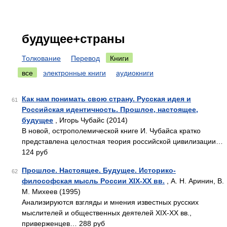
будущее+страны
Толкование
Перевод
Книги
все
электронные книги
аудиокниги
Как нам понимать свою страну. Русская идея и
61
Российская идентичность. Прошлое, настоящее,
будущее
, Игорь Чубайс (2014)
В новой, острополемической книге И. Чубайса кратко
представлена целостная теория российской цивилизации…
124 руб
Прошлое. Настоящее. Будущее. Историко-
62
философская мысль России XIX-XX вв.
, А. Н. Аринин, В.
М. Михеев (1995)
Анализируются взгляды и мнения известных русских
мыслителей и общественных деятелей XIX-XX вв.,
приверженцев… 288 руб