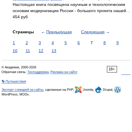
Настоящая книга посвящена научным и технологическим
основам модернизации России - большого проекта нашей…
454 руб
Страницы
←
Предыдущая
Следующая
→
1
2
3
4
5
6
7
8
9
10
11
12
13
© Академик, 2000-2026
18+
Обратная связь:
Техподдержка
,
Реклама на сайте
👣 Путешествия
Экспорт словарей на сайты
, сделанные на PHP,
Joomla,
Drupal,
WordPress, MODx.