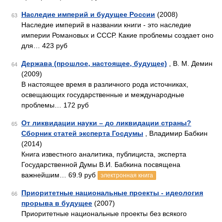
Наследие империй и будущее России
(2008)
63
Наследие империй в названии книги - это наследие
империи Романовых и СССР. Какие проблемы создает оно
для… 423 руб
Держава (прошлое, настоящее, будущее)
, В. М. Демин
64
(2009)
В настоящее время в различного рода источниках,
освещающих государственные и международные
проблемы… 172 руб
От ликвидации науки – до ликвидации страны?
65
Сборник статей эксперта Госдумы
, Владимир Бабкин
(2014)
Книга известного аналитика, публициста, эксперта
Государственной Думы В.И. Бабкина посвящена
важнейшим… 69.9 руб
электронная книга
Приоритетные национальные проекты - идеология
66
прорыва в будущее
(2007)
Приоритетные национальные проекты без всякого