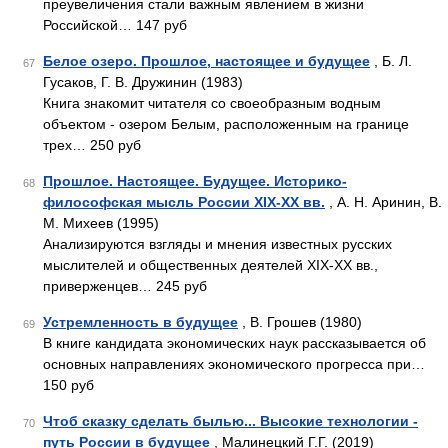
преувеличения стали важным явлением в жизни
Российской… 147 руб
Белое озеро. Прошлое, настоящее и будущее
, Б. Л.
67
Гусаков, Г. В. Дружинин (1983)
Книга знакомит читателя со своеобразным водным
объектом - озером Белым, расположенным на границе
трех… 250 руб
Прошлое. Настоящее. Будущее. Историко-
68
философская мысль России XIX-XX вв.
, А. Н. Аринин, В.
М. Михеев (1995)
Анализируются взгляды и мнения известных русских
мыслителей и общественных деятелей XIX-XX вв.,
приверженцев… 245 руб
Устремленность в будущее
, В. Грошев (1980)
69
В книге кандидата экономических наук рассказывается об
основных направлениях экономического прогресса при…
150 руб
Чтоб сказку сделать былью... Высокие технологии -
70
путь России в будущее
, Малинецкий Г.Г. (2019)